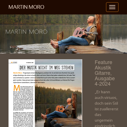
MARTIN MORO
Toggle
navigati
Feature
Akustik
Gitarre,
Ausgabe
4-2024
„Er kann
auch virtuos,
doch sein Stil
ist zuallererst
das
ungemein
eindringlich