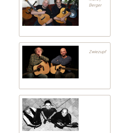
Berger
Zwiezupf