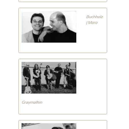
Buchholz
| Moro
Graymalkin