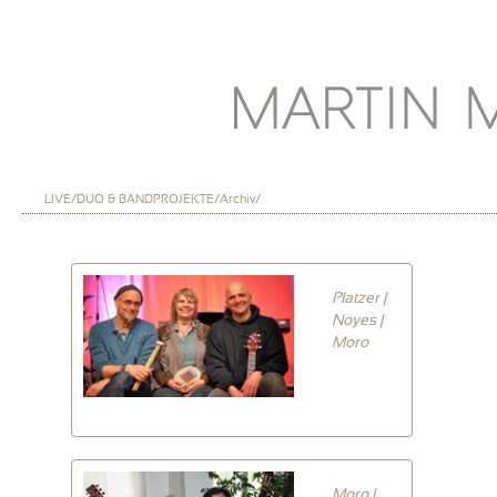
LIVE/DUO & BANDPROJEKTE/Archiv/
Platzer |
Noyes |
Moro
Moro |